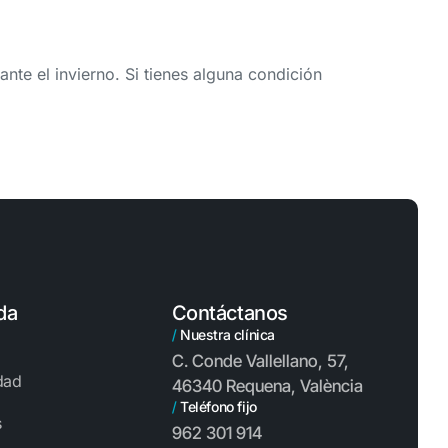
nte el invierno. Si tienes alguna condición
.
da
Contáctanos
/
Nuestra clínica
C. Conde Vallellano, 57,
idad
46340 Requena, València
/
Teléfono fijo
s
962 301 914